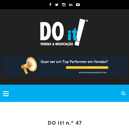
DO it! n.º 47