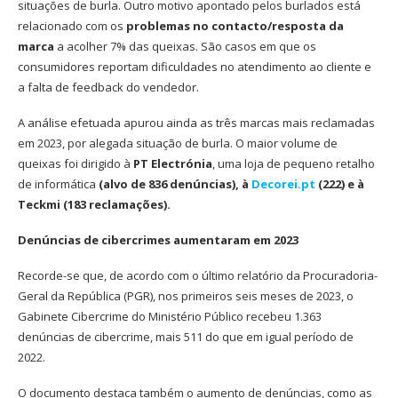
situações de burla. Outro motivo apontado pelos burlados está
relacionado com os
problemas no contacto/resposta da
marca
a acolher 7% das queixas. São casos em que os
consumidores reportam dificuldades no atendimento ao cliente e
a falta de feedback do vendedor.
A análise efetuada apurou ainda as três marcas mais reclamadas
em 2023, por alegada situação de burla. O maior volume de
queixas foi dirigido à
PT Electrónia
, uma loja de pequeno retalho
de informática
(alvo de 836 denúncias), à
Decorei.pt
(222) e à
Teckmi (183 reclamações).
Denúncias de cibercrimes aumentaram em 2023
Recorde-se que, de acordo com o último relatório da Procuradoria-
Geral da República (PGR), nos primeiros seis meses de 2023, o
Gabinete Cibercrime do Ministério Público recebeu 1.363
denúncias de cibercrime, mais 511 do que em igual período de
2022.
O documento destaca também o aumento de denúncias, como as