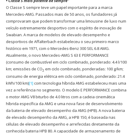
• Classe S mais potente de sempre”
O Classe S sempre teve um papel importante para a marca
Mercedes-AMG. Passados mais de 50 anos, os fundadores já
comprovaram que podem transformar uma limousine de luxo num
veículo extremamente desportivo com o espírito de inovação de
Swabian. A marca de modelos de elevado desempenho e
desportivos de Affalterbach estabeleceu o seu primeiro marco
histórico em 1971, com o Mercedes-Benz 300 SEL 6.8 AMG.
Atualmente, o novo Mercedes-AMG S 63 E PERFORMANCE
(consumo de combustível em ciclo combinado, ponderado: 4.4 l/100
km; emissões de CO
em ciclo combinado, ponderadas: 100 g/km;
2
consumo de energia elétrica em ciclo combinado, ponderado: 21.4
kWh/100 km)
[1]
com tecnologia híbrida AMG estabeleceu mais uma
vez a referência no segmento. O modelo E PERFORMANCE combina
o motor AMG V8 biturbo de 4.0 litros com a cadeia cinemática
híbrida específica da AMG e uma nova fase de desenvolvimento
da bateria de elevado desempenho da AMG (HPB). A nova bateria
de elevado desempenho da AMG, a HPB 150, é baseada nas
células de elevado desempenho e arrefecidas diretamente da
conhecida bateria HPB 80. A capacidade de armazenamento de