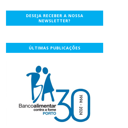
DESEJA RECEBER A NOSSA
NEWSLETTER?
ÚLTIMAS PUBLICAÇÕES
agome e NEC criam uma joint
DIA PORTUGAL PROMOVE LE
venture em...
SOLIDÁRIO