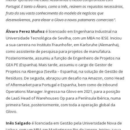
Portugal. E tanto o Álvaro, como a Inês, reúnem os requisitos necessários,
fruto do seu vasto conhecimento do modelo de negócios que
desenvolvemos, para elevar a Glovo a novos patamares comerciais”.
Álvaro Perez Muñoz
é licenciado em Engenharia Industrial na
Universidade Tecnológica de Sevilha, com um MBA no IESE. Iniciou
a sua carreira no Instituto Fraunhofer, em Karlsruhe (Alemanha),
como assistente de pesquisa para projetos de manufatura.
Posteriormente, assumiu a função de Engenheiro de Projetos na
GEA PE (Espanha). Mais tarde, assumiu o cargo de Gestor de
Projetos na Abengoa (Sevilla – Espanha), na solução de Gestão de
Resíduos. De seguida, abraçou um desafio na Amazon, como Head
of Aftermarket para Portugal e Espanha, bem como de Inbound
Operations Manager. Ingressa na Glovo em 2021, para a posição
de LaaS Head of Warehouses Op para a Península Ibérica, numa
primeira fase, posteriormente, com toda a operação global da
Glovo.
Inês Salgado
é licenciada em Gestão pela Universidade Nova de
Lisboa, com um MBA em Marketing no Rio de Janeiro. Iniciou a sua