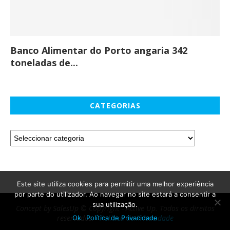
Banco Alimentar do Porto angaria 342
Co
toneladas de...
CATEGORIAS
Este site utiliza cookies para permitir uma melhor experiência
por parte do utilizador. Ao navegar no site estará a consentir a
sua utilização.
Concept by SalesUp © Copyright - Active Up. Todos os direitos
reservados. -
Política de Privacidade
Ok
Política de Privacidade