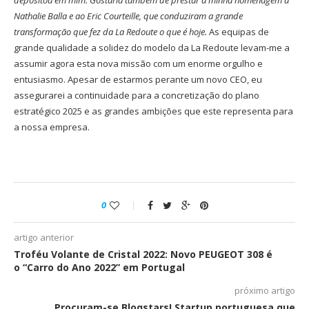
depositou em mim. Gostaria também de prestar a minha homenagem à
Nathalie Balla e ao Eric Courteille, que conduziram a grande
transformação que fez da La Redoute o que é hoje.
As equipas de
grande qualidade a solidez do modelo da La Redoute levam-me a
assumir agora esta nova missão com um enorme orgulho e
entusiasmo. Apesar de estarmos perante um novo CEO, eu
assegurarei a continuidade para a concretização do plano
estratégico 2025 e as grandes ambições que este representa para
a nossa empresa.
0
artigo anterior
Troféu Volante de Cristal 2022: Novo PEUGEOT 308 é
o “Carro do Ano 2022” em Portugal
próximo artigo
Procuram-se Bloqstars! Startup portuguesa que