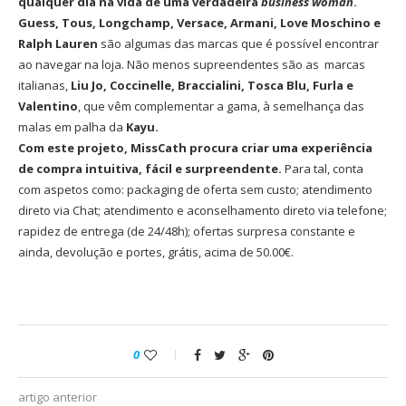
qualquer dia na vida de uma verdadeira
business woman
.
Guess, Tous, Longchamp, Versace, Armani, Love Moschino e
Ralph Lauren
são algumas das marcas que é possível encontrar
ao navegar na loja. Não menos supreendentes são as marcas
italianas,
Liu Jo, Coccinelle, Braccialini, Tosca Blu, Furla e
Valentino
, que vêm complementar a gama, à semelhança das
malas em palha da
Kayu.
Com este projeto, MissCath procura criar uma experiência
de compra intuitiva, fácil e surpreendente.
Para tal, conta
com aspetos como: packaging de oferta sem custo; atendimento
direto via Chat; atendimento e aconselhamento direto via telefone;
rapidez de entrega (de 24/48h); ofertas surpresa constante e
ainda, devolução e portes, grátis, acima de 50.00€.
0
artigo anterior