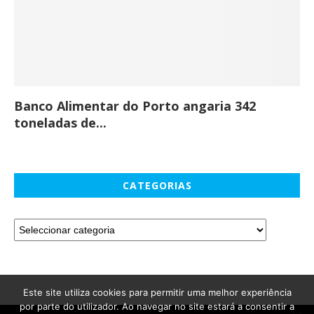
Banco Alimentar do Porto angaria 342
Co
toneladas de...
CATEGORIAS
Este site utiliza cookies para permitir uma melhor experiência
por parte do utilizador. Ao navegar no site estará a consentir a