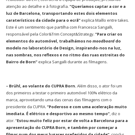
atenção ao detalhe e à fotografia.
“Queríamos captar a cor e a
luz de Barcelona, transportando estes dois elementos
caraterísticos da cidade para o ecrã”
explica Maíllo entre takes.
Este é um sentimento que partilha com Francesca Sangalli,
responsável pela Color&Trim Concept&Strategy.
“Para criar os
elementos do automóvel, trabalhámos no
moodboard
do
modelo no laboratório de Design, inspirando-nos na luz,
nas sombras, nos reflexos e no ritmo das ruas estreitas do
Bairro de Born”
explica Sangalli durante as filmagens.
– Brühl, ao volante do CUPRA Born.
Além disso, o ator foi um
dos primeiros a testar o primeiro automóvel 100% elétrico da
marca, aproveitando uma das cenas das filmagens com o
presidente da CUPRA.
“Poderoso e com uma aceleração muito
imediata. É elétrico e desportivo ao mesmo tempo”
, diz o
ator. “
Estou muito feliz por estar de volta a Barcelona para a
apresentação do CUPRA Born, e também por começar a
filmar num dos meus lugares preferidos da cidade”
, conclui