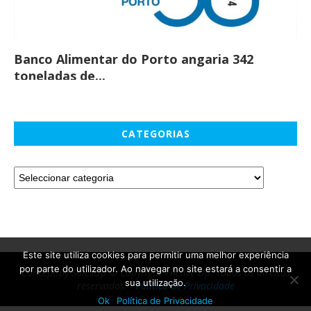
Banco Alimentar do Porto angaria 342
Co
toneladas de...
CATEGORIAS
Este site utiliza cookies para permitir uma melhor experiência
por parte do utilizador. Ao navegar no site estará a consentir a
Concept by SalesUp © Copyright - Active Up. Todos os direitos
sua utilização.
reservados. -
Política de Privacidade
Ok
Política de Privacidade