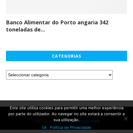
Banco Alimentar do Porto angaria 342
Co
toneladas de...
CATEGORIAS
Este site utiliza cookies para permitir uma melhor experiência
por parte do utilizador. Ao navegar no site estará a consentir a
Concept by SalesUp © Copyright - Active Up. Todos os direitos
sua utilização.
reservados. -
Política de Privacidade
Ok
Política de Privacidade