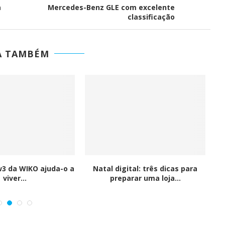
a
Mercedes-Benz GLE com excelente
classificação
G-IN para
BMcar abre portas em Guimarães
num investimento de...
A TAMBÉM
3 da WIKO ajuda-o a
Natal digital: três dicas para
viver...
preparar uma loja...