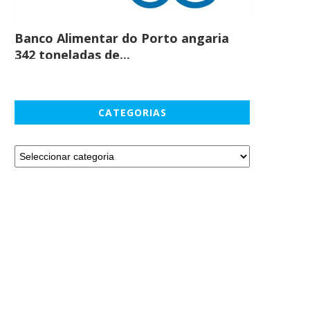
Banco Alimentar do Porto angaria
Comprar c
342 toneladas de...
em maio
CATEGORIAS
Web Summit appoints former
Dois terços dos portugue
Wikipedia boss Katherine
poupam menos de 10%..
Maher...