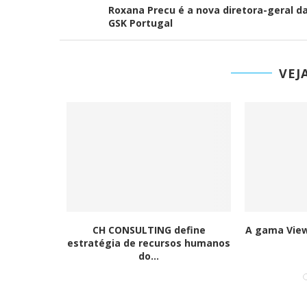
Roxana Precu é a nova diretora-geral d
GSK Portugal
Ironhack junta-se à DI
tornar a educação...
VEJ
 considera
CH CONSULTING define
A gama View
“cyborg”
estratégia de recursos humanos
do...