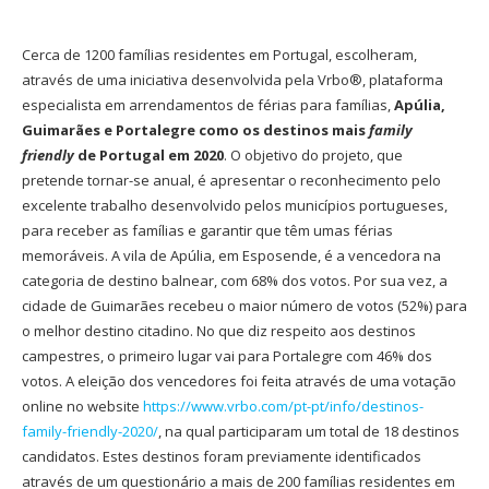
Cerca de 1200 famílias residentes em Portugal, escolheram,
através de uma iniciativa desenvolvida pela Vrbo®, plataforma
especialista em arrendamentos de férias para famílias,
Apúlia,
Guimarães e Portalegre
como os destinos mais
family
friendly
de Portugal em 2020
. O objetivo do projeto, que
pretende tornar-se anual, é apresentar o reconhecimento pelo
excelente trabalho desenvolvido pelos municípios portugueses,
para receber as famílias e garantir que têm umas férias
memoráveis. A vila de Apúlia, em Esposende, é a vencedora na
categoria de destino balnear, com 68% dos votos. Por sua vez, a
cidade de Guimarães recebeu o maior número de votos (52%) para
o melhor destino citadino. No que diz respeito aos destinos
campestres, o primeiro lugar vai para Portalegre com 46% dos
votos. A eleição dos vencedores foi feita através de uma votação
online no website
https://www.vrbo.com/pt-pt/info/destinos-
family-friendly-2020/
, na qual participaram um total de 18 destinos
candidatos. Estes destinos foram previamente identificados
através de um questionário a mais de 200 famílias residentes em