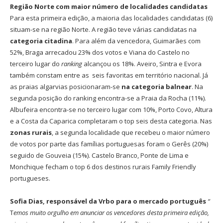
Região Norte com maior número de localidades candidatas
Para esta primeira edição, a maioria das localidades candidatas (6)
situam-se na região Norte. A região teve várias candidatas na
categoria
citadina
. Para além da vencedora, Guimarães com
52%, Braga arrecadou 23% dos votos e Viana do Castelo no
terceiro lugar do
ranking
alcançou os 18%. Aveiro, Sintra e Evora
também constam entre as seis favoritas em território nacional. Já
as praias algarvias posicionaram-se
na categoria balnear
. Na
segunda posição do ranking encontra-se a Praia da Rocha (11%).
Albufeira encontra-se no terceiro lugar com 10%, Porto Covo, Altura
e a Costa da Caparica completaram o top seis desta categoria. Nas
zonas rurais
, a segunda localidade que recebeu o maior número
de votos por parte das famílias portuguesas foram o Gerês (20%)
seguido de Gouveia (15%). Castelo Branco, Ponte de Lima e
Monchique fecham o top 6 dos destinos rurais Family Friendly
portugueses.
Sofia Dias, responsável da Vrbo para o mercado português
“
T
emos muito orgulho em anunciar os vencedores desta primeira edição,