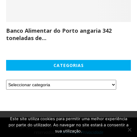
Banco Alimentar do Porto angaria 342
Co
toneladas de...
CATEGORIAS
Este site utiliza cookies para permitir uma melhor experiência
por parte do utilizador. Ao navegar no site estará a consentir a
Concept by SalesUp © Copyright - Active Up. Todos os direitos
sua utilização.
reservados. -
Política de Privacidade