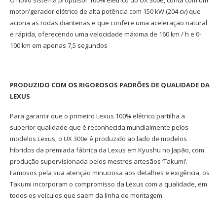
O novo sistema propulsor 100% elétrico do UX 300e, conta com um
motor/gerador elétrico de alta potência com 150 kW (204 cv) que
aciona as rodas dianteiras e que confere uma aceleração natural
e rápida, oferecendo uma velocidade máxima de 160 km / h e 0-
100 km em apenas 7,5 segundos
PRODUZIDO COM OS RIGOROSOS PADRÕES DE QUALIDADE DA
LEXUS
Para garantir que o primeiro Lexus 100% elétrico partilha a
superior qualidade que é reconhecida mundialmente pelos
modelos Lexus, o UX 300e é produzido ao lado de modelos
híbridos da premiada fábrica da Lexus em Kyushu no Japão, com
produção supervisionada pelos mestres artesãos ‘Takumi’.
Famosos pela sua atenção minuciosa aos detalhes e exigência, os
Takumi incorporam o compromisso da Lexus com a qualidade, em
todos os veículos que saem da linha de montagem.