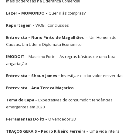
mais poderosas na Liderança Comercial
Lazer – MOMONDO –
Quer ir às compras?
Reportagem –
WOBI: Conclusões
Entrevista – Nuno Pinto de Magalhães
– Um Homem de
Causas. Um Líder e Diplomata Económico
IMODOIT
– Massimo Forte – As regras básicas de uma boa
angariação
Entrevista – Shaun James –
Investigar e criar valor em vendas
Entrevista – Ana Tereza Maçarico
Tema de Capa
– Expectativas do consumidor: tendências
emergentes em 2020
Ferramentas Do it! –
O vendedor 3D
TRAÇOS GERAIS – Pedro Ribeiro Ferreira
– Uma vida inteira