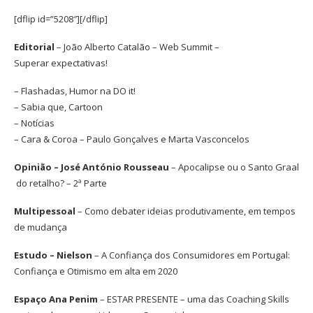
[dflip id=”5208″][/dflip]
Editorial
– João Alberto Catalão – Web Summit –
Superar expectativas!
– Flashadas, Humor na DO it!
– Sabia que, Cartoon
– Notícias
– Cara & Coroa – Paulo Gonçalves e Marta Vasconcelos
Opinião – José António Rousseau
– Apocalipse ou o Santo Graal
do retalho? – 2ª Parte
Multipessoal
– Como debater ideias produtivamente, em tempos
de mudança
Estudo – Nielson
– A Confiança dos Consumidores em Portugal:
Confiança e Otimismo em alta em 2020
Espaço Ana Penim
– ESTAR PRESENTE – uma das Coaching Skills