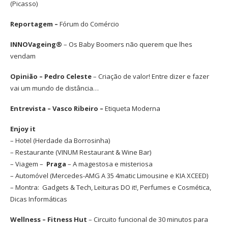
(Picasso)
Reportagem –
Fórum do Comércio
INNOVageing®
– Os Baby Boomers não querem que lhes
vendam
Opinião – Pedro Celeste
– Criação de valor! Entre dizer e fazer
vai um mundo de distância…
Entrevista – Vasco Ribeiro –
Etiqueta Moderna
Enjoy it
– Hotel (Herdade da Borrosinha)
– Restaurante (VINUM Restaurant & Wine Bar)
– Viagem –
Praga
– A magestosa e misteriosa
– Automóvel (Mercedes-AMG A 35 4matic Limousine e KIA XCEED)
– Montra: Gadgets & Tech, Leituras DO it!, Perfumes e Cosmética,
Dicas Informáticas
Wellness – Fitness Hut
– Circuito funcional de 30 minutos para