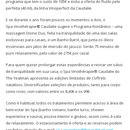
programa que tem o custo de 105€ e inclui a oferta do fluído pele
perfeita (40 ml), da linha Vinoperfect da Caudalie.
E se durante o ano foram poucos os momentos a dois, o
Spa Vinothérapie
®
Caudalie sugere o Programa Romântico – uma
massagem Divine Duo, feita na tranquilidade de uma das salas
exclusivas para casais, e um Banho Barril, que junta os óleos
essenciais aos jatos de imersão do jacuzzi. Serão 75 minutos de
puro relaxamento, pelo valor de 275€ por casal.
Para quem quiser prolongar estas experiências e recriar um oásis
de tranquilidade em sua casa, o Spa Vinothérapie® Caudalie do
The Yeatman apresenta as edições limitadas de Coffrets
natalícios. Diversificadas seleções de produtos, tanto para corpo
como rosto, com valores entre os 8,40€ e os 99€.
Como é habitual, todos os tratamentos permitem acesso à área de
bem-estar do Spa (banho romano, banho turco, shower
experience e sauna), piscina interior e ginásio, assim como à sala
de relaxamento. O estacionamento é oferta e as reservas podem
ser feitas através do e-mail:
spa.reception@theyeatman.com
.