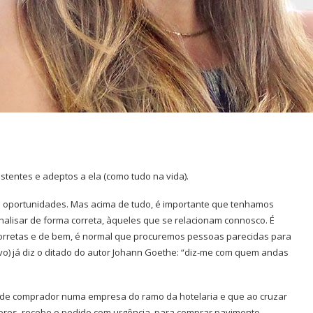
stentes e adeptos a ela (como tudo na vida).
 oportunidades. Mas acima de tudo, é importante que tenhamos
analisar de forma correta, àqueles que se relacionam connosco. É
orretas e de bem, é normal que procuremos pessoas parecidas para
ativo) já diz o ditado do autor Johann Goethe: “diz-me com quem andas
l de comprador numa empresa do ramo da hotelaria e que ao cruzar
iores, recebe o pedido com urgência, para comprar pavimento