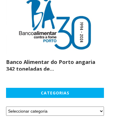
Banco Alimentar do Porto angaria
Comprar c
342 toneladas de...
em maio
CATEGORIAS