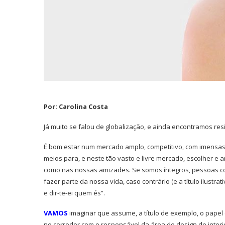
Por: Carolina Costa
J
á muito se falou de globalização, e ainda encontramos resi
É bom estar num mercado amplo, competitivo, com imensas
meios para, e neste tão vasto e livre mercado, escolher e 
como nas nossas amizades. Se somos íntegros, pessoas c
fazer parte da nossa vida, caso contrário (e a título ilustr
e dir-te-ei quem és”.
VAMOS
imaginar que assume, a título de exemplo, o pape
no corredor com o responsável da área de design de inter