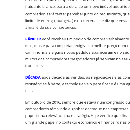
flutuante branco, para a obra de um novo imóvel adquirido 
comprador, será tentar perceber junto do requisitante, quai
limite de entrega, budget…) e na correria, ele diz que env
afinal é da sua competência…
PÂNICO!
Você recebeu um pedido de compra verbalmente e
mail, mas e para completar, exigiram o melhor preço num c
caminho, mais alguns novos pedidos apareceram e no seu 
muitos dos compradores/negociadores já se viram no seu di
transmitir.
DÉCADA
após década as vendas, as negociações e as comp
resistências à parte, a tecnologia veio para ficar e é uma 
os…
Em outubro de 2016, sempre que estava num congresso ou 
compradores têm vindo a ganhar destaque nas empresas,
papel tinha relevância na estratégia. Hoje verifico que f
um grande papel no contexto económico e financeiro nas 