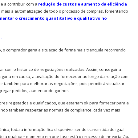
e a contribuir com a
redução de custos e aumento da eficiência
z mais a automatização de todo o processo de compras, fomentando
imentar o crescimento quantitativo e qualitativo no
.
o comprador geria a situação de forma mais tranquila recorrendo
G-IN para
BMcar abre portas em Guimarães
r com o histórico de negociações realizadas. Assim, conseguiria
num investimento de...
goria em causa, a avaliação do fornecedor ao longo da relação com
r também para melhorar as negociações, pois permitirá visualizar
gregar pedidos, aumentando ganhos.
res registados e qualificados, que estariam ok para fornecer para a
tindo também respeitar as normas de compliance, cada vez mais
nica, toda a informação fica disponível sendo transmitida de igual
do a qualquer momento em que fase está o processo de negociação.