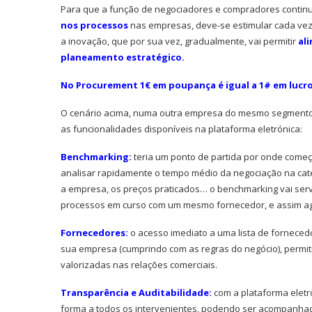
Para que a função de negociadores e compradores continu
nos processos
nas empresas, deve-se estimular cada ve
a inovação, que por sua vez, gradualmente, vai permitir
al
planeamento estratégico.
No Procurement 1€ em poupança é igual a 1# em lucro
O cenário acima, numa outra empresa do mesmo segmento, 
as funcionalidades disponíveis na plataforma eletrónica:
Ironhack junta-se à DI
Benchmarking:
teria um ponto de partida por onde começa
tornar a educação...
analisar rapidamente o tempo médio da negociação na cate
a empresa, os preços praticados… o benchmarking vai servi
processos em curso com um mesmo fornecedor, e assim a
Fornecedores:
o acesso imediato a uma lista de fornecedo
sua empresa (cumprindo com as regras do negócio), permi
valorizadas nas relações comerciais.
Transparência e Auditabilidade:
com a plataforma eletró
forma a todos os intervenientes, podendo ser acompanha